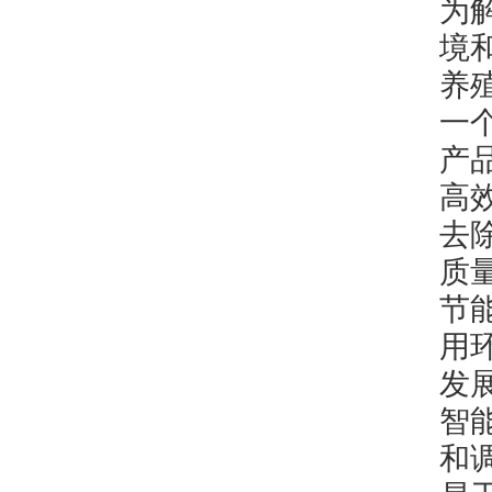
为
境
养
一
产
高
去
质
节
用
发
智
和