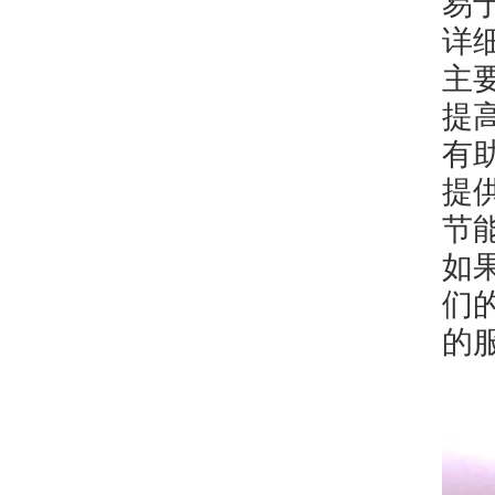
易
详
主
提
有
提
节
如
们的
的