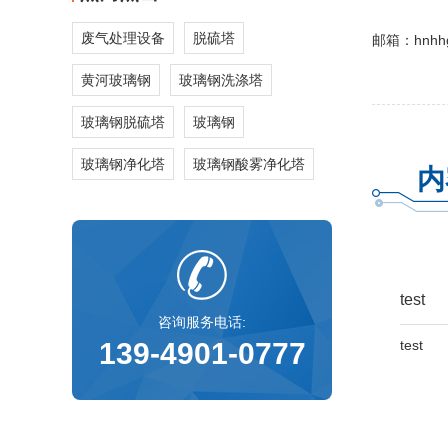
废气处理设备
脱硫塔
邮箱：hnhhg
黄河玻璃钢
玻璃钢洗涤塔
玻璃钢脱硫塔
玻璃钢
玻璃钢净化塔
玻璃钢酸雾净化塔
内
test
咨询服务电话:
139-4901-0777
test