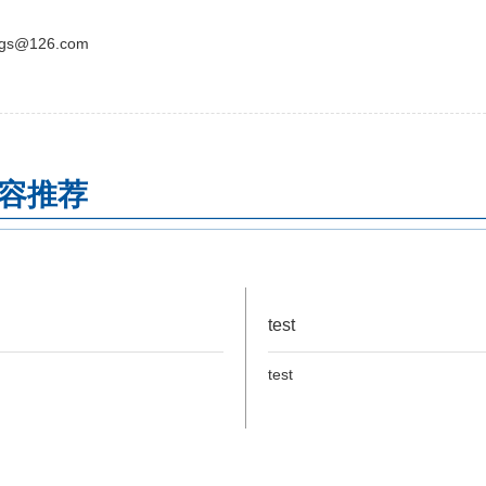
s@126.com
容推荐
test
test