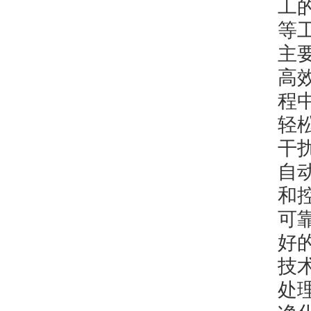
工
等
主
高
程
轻
干
自
和
可
好
技
处