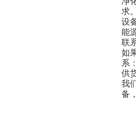
净
求
设
能
联
如
系
供货
我
备