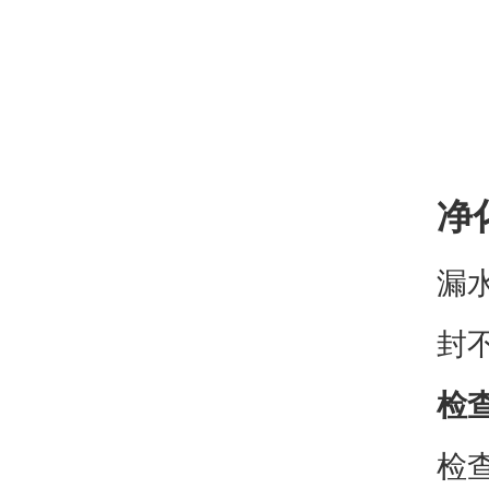
净
漏
封
检
检