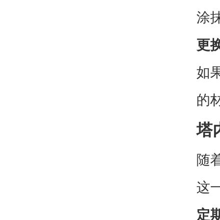
涂
更
如
的
塔
随
这
定