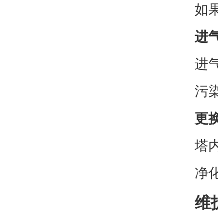
如
进
进
污
更
塔
净
维